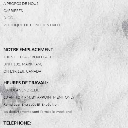
A PROPOS DE NOUS
CARRIÈRES
BLOG
POLITIQUE DE CONFIDENTIALITÉ
NOTRE EMPLACEMENT
100 STEELCASE ROAD EAST,
UNIT 102, MARKHAM,
ON L3R 1E8, CANADA
HEURES DE TRAVAIL:
LUNDI À VENDREDI:
10 AM TO 4 PM, BY APPOINTMENT ONLY
Remarque: Entrepôt Et Expédition
les départements sont fermés le week-end.
TÉLÉPHONE: