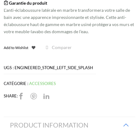
Anti-
Garantie du produit
éclaboussure
L’anti-éclaboussure latérale en marbre transformera votre salle de
en
bain avec une apparence impressionnante et stylisée. Cette anti-
pierre
éclaboussure haut de gamme en marbre usiné protégera vos murs et
votre meuble-lavabo des dommages de l’eau.
usinée
pour
Comparer
meuble-
Add to Wishlist
lavabo
de
UGS :
ENGINEERED_STONE_LEFT_SIDE_SPLASH
salle
de
CATÉGORIE :
ACCESSOIRES
bain,
côté
SHARE:
gauche
PRODUCT INFORMATION