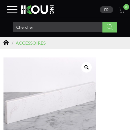
0
FR
/
ACCESSOIRES