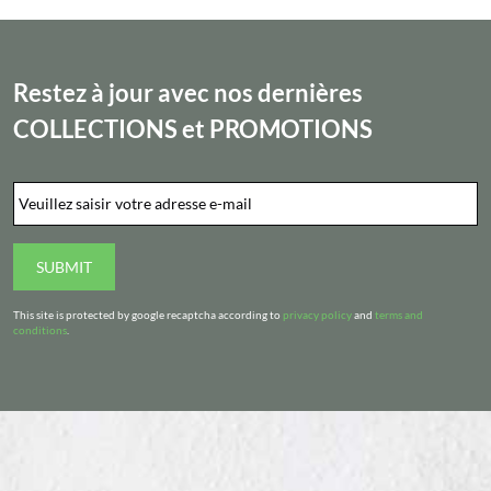
Restez à jour avec nos dernières
COLLECTIONS
et
PROMOTIONS
Email
*
SUBMIT
This site is protected by google recaptcha according to
privacy policy
and
terms and
conditions
.