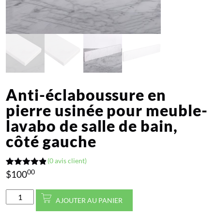
Anti-éclaboussure en
pierre usinée pour meuble-
lavabo de salle de bain,
côté gauche
(0 avis client)
00
4.80
Noté
5
$
100
sur 5
basé sur
quantité
notations
AJOUTER AU PANIER
client
de