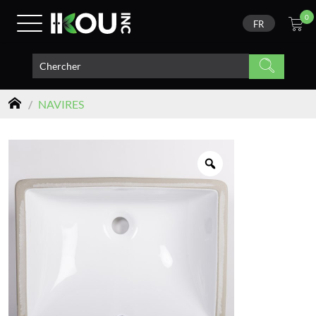
0
FR
/
NAVIRES