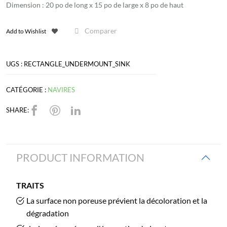
Dimension : 20 po de long x 15 po de large x 8 po de haut
bain
rectangulaire
Comparer
Add to Wishlist
encastré
UGS :
RECTANGLE_UNDERMOUNT_SINK
CATÉGORIE :
NAVIRES
SHARE:
PRODUCT INFORMATION
TRAITS
La surface non poreuse prévient la décoloration et la
dégradation