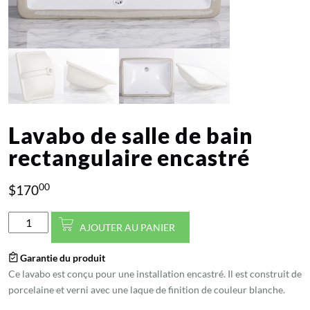
Lavabo de salle de bain
rectangulaire encastré
00
$
170
quantité
AJOUTER AU PANIER
de
Lavabo
Garantie du produit
de
Ce lavabo est conçu pour une installation encastré. Il est construit de
salle
porcelaine et verni avec une laque de finition de couleur blanche.
de