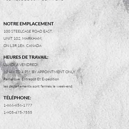
NOTRE EMPLACEMENT
100 STEELCASE ROAD EAST,
UNIT 102, MARKHAM,
ON L3R 1E8, CANADA
HEURES DE TRAVAIL:
LUNDI À VENDREDI:
10 AM TO 4 PM, BY APPOINTMENT ONLY
Remarque: Entrepôt Et Expédition
les départements sont fermés le week-end.
TÉLÉPHONE:
1-866-856-1777
1-905-475-7555