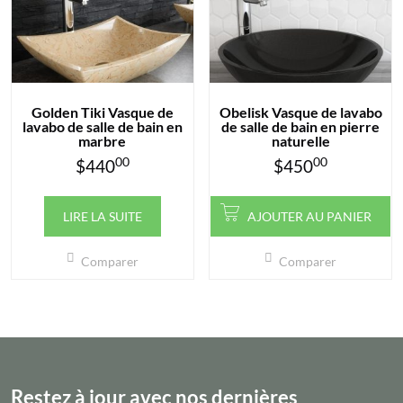
Golden Tiki Vasque de
Obelisk Vasque de lavabo
lavabo de salle de bain en
de salle de bain en pierre
marbre
naturelle
00
00
$
440
$
450
LIRE LA SUITE
AJOUTER AU PANIER
Comparer
Comparer
Restez à jour avec nos dernières